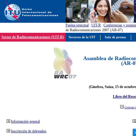
Pagína principal
:
UIT-R
:
Conferencias y reunio
de Radiocomunicaciones 2007 (AR-07)
Sector de Radiocomunicaciones (UIT-R)
Sectores de la UIT
Sala de prensa
Asamblea de Radiocom
(AR-0
(Ginebra, Suiza, 15 de octubre
Libro del Reso
Contraer 
Información general
Inscripción de delegados