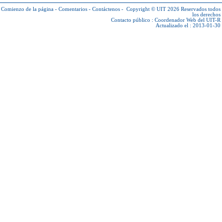
Comienzo de la página
-
Comentarios
-
Contáctenos
-
Copyright © UIT 2026
Reservados todos
los derechos
Contacto público :
Coordenador Web del UIT-R
Actualizado el : 2013-01-30