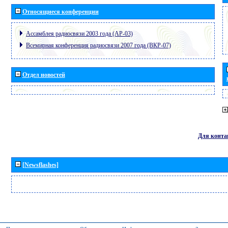
Относящиеся конференции
Ассамблея радиосвязи 2003 года (АР-03)
Всемирная конференция радиосвязи 2007 года (ВКР-07)
Отдел новостей
Для конта
[Newsflashes]