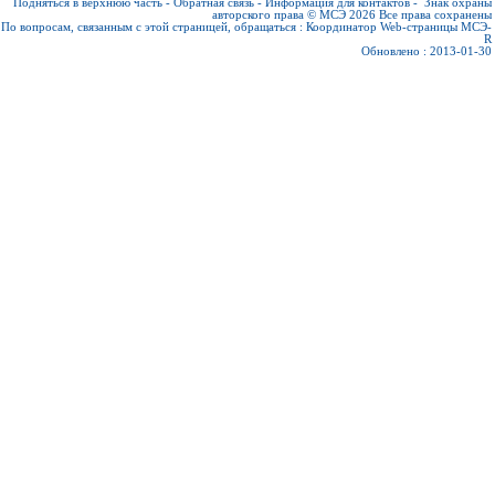
Подняться в верхнюю часть
-
Обратная связь
-
Информация для контактов
-
Знак охраны
авторского права © МСЭ 2026
Все права сохранены
По вопросам, связанным с этой страницей, обращаться :
Координатор Web-страницы МСЭ-
R
Обновлено : 2013-01-30