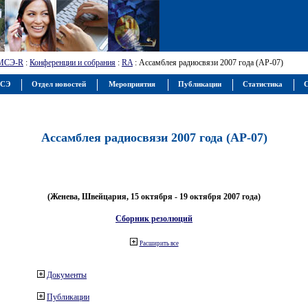
МСЭ-R
:
Конференции и собрания
:
RA
: Ассамблея радиосвязи 2007 года (АР-07)
МСЭ
Отдел новостей
Мероприятия
Публикации
Статистика
С
Ассамблея радиосвязи 2007 года (АР-07)
(Женева, Швейцария, 15 октября - 19 октября 2007 года)
Сборник резолюций
Расширить все
Документы
Публикации