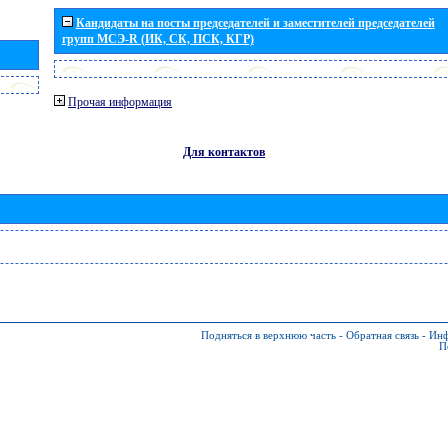
Кандидаты на посты председателей и заместителей председателей
групп МСЭ-R (ИК, СК, ПСК, КГР)
Прочая информация
Для контактов
Подняться в верхнюю часть
-
Обратная связь
-
Инф
П