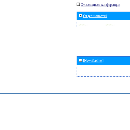
Относящиеся конференции
Отдел новостей
[Newsflashes]