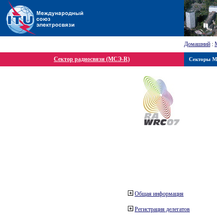
Домашний
:
Сектор радиосвязи (МСЭ-R)
Секторы 
Общая информация
Регистрация делегатов