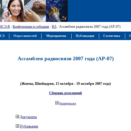
МСЭ-R
:
Конференции и собрания
:
RA
: Ассамблея радиосвязи 2007 года (АР-07)
МСЭ
Отдел новостей
Мероприятия
Публикации
Статистика
С
Ассамблея радиосвязи 2007 года (АР-07)
(Женева, Швейцария, 15 октября - 19 октября 2007 года)
Сборник резолюций
Расширить все
Документы
Публикации