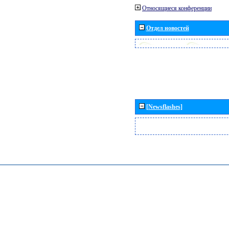
Относящиеся конференции
Отдел новостей
[Newsflashes]