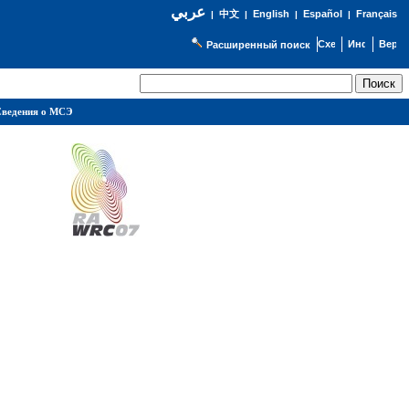
عربي
English
Español
Français
|
中文
|
|
|
Расширенный поиск
ведения о МСЭ