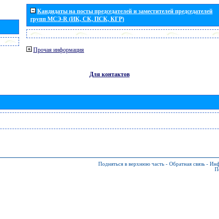
Кандидаты на посты председателей и заместителей председателей
групп МСЭ-R (ИК, СК, ПСК, КГР)
Прочая информация
Для контактов
Подняться в верхнюю часть
-
Обратная связь
-
Инф
П