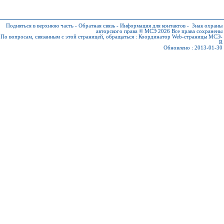
Подняться в верхнюю часть
-
Обратная связь
-
Информация для контактов
-
Знак охраны
авторского права © МСЭ 2026
Все права сохранены
По вопросам, связанным с этой страницей, обращаться :
Координатор Web-страницы МСЭ-
R
Обновлено : 2013-01-30