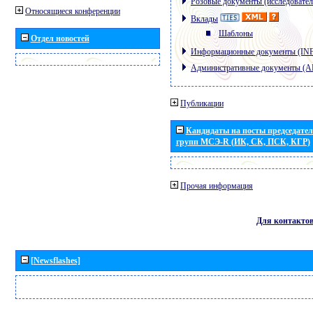
Розовые документы (исследовател
Относящиеся конференции
Вклады
Шаблоны
Отдел новостей
Информационные документы (IN
Административные документы (
Публикации
Кандидаты на посты председател
групп МСЭ-R (ИК, СК, ПСК, КГР)
Прочая информация
Для контакто
[Newsflashes]