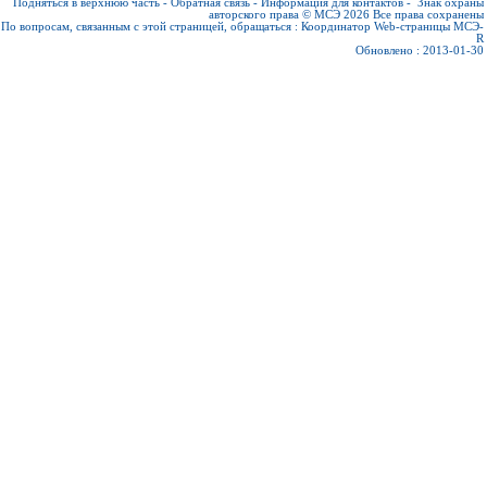
Подняться в верхнюю часть
-
Обратная связь
-
Информация для контактов
-
Знак охраны
авторского права © МСЭ 2026
Все права сохранены
По вопросам, связанным с этой страницей, обращаться :
Координатор Web-страницы МСЭ-
R
Обновлено : 2013-01-30