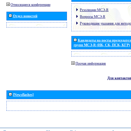
Относящиеся конференции
Резолюции МСЭ-R
Отдел новостей
Вопросы МСЭ-R
Руководящие указания для метод
Кандидаты на посты председател
групп МСЭ-R (ИК, СК, ПСК, КГР)
Прочая информация
Для контакто
[Newsflashes]