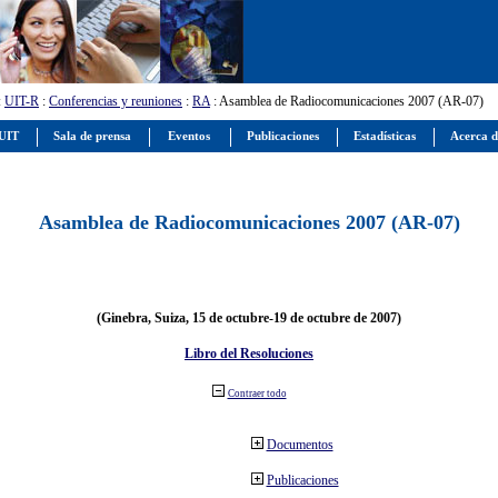
:
UIT-R
:
Conferencias y reuniones
:
RA
: Asamblea de Radiocomunicaciones 2007 (AR-07)
 UIT
Sala de prensa
Eventos
Publicaciones
Estadísticas
Acerca d
Asamblea de Radiocomunicaciones 2007 (AR-07)
(Ginebra, Suiza, 15 de octubre-19 de octubre de 2007)
Libro del Resoluciones
Contraer todo
Documentos
Publicaciones