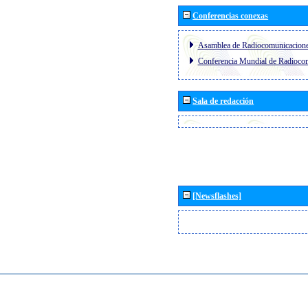
Conferencias conexas
Asamblea de Radiocomunicacion
Conferencia Mundial de Radioc
Sala de redacción
[Newsflashes]