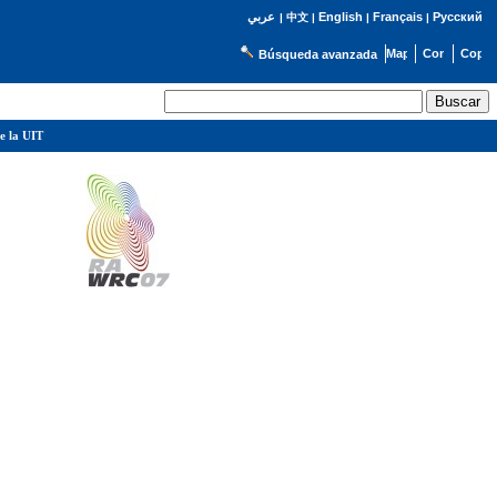
English
Français
Русский
عربي
|
中文
|
|
|
Búsqueda avanzada
e la UIT