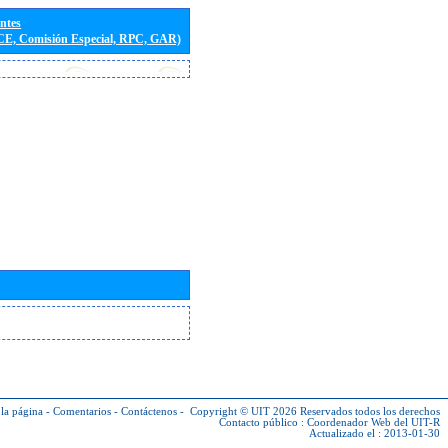
entes
(CE, Comisión Especial, RPC, GAR)
la página
-
Comentarios
-
Contáctenos
-
Copyright © UIT 2026
Reservados todos los derechos
Contacto público :
Coordenador Web del UIT-R
Actualizado el : 2013-01-30