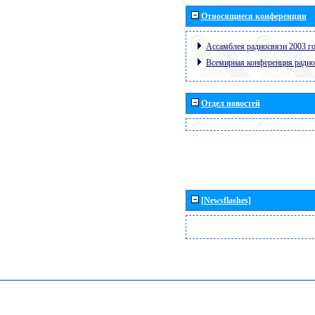
Относящиеся конференции
Ассамблея радиосвязи 2003 го
Всемирная конференция радио
Отдел новостей
[Newsflashes]