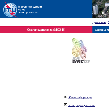
Домашний
:
Сектор радиосвязи (МСЭ-R)
Секторы 
Общая информация
Регистрация делегатов