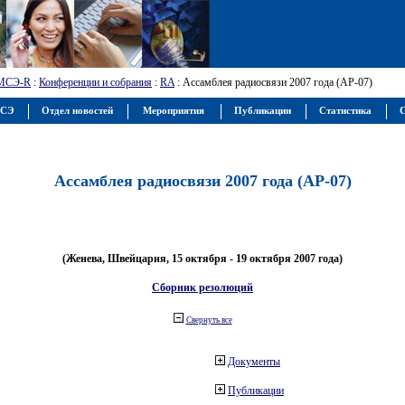
МСЭ-R
:
Конференции и собрания
:
RA
: Ассамблея радиосвязи 2007 года (АР-07)
МСЭ
Отдел новостей
Мероприятия
Публикации
Статистика
С
Ассамблея радиосвязи 2007 года (АР-07)
(Женева, Швейцария, 15 октября - 19 октября 2007 года)
Сборник резолюций
Свернуть все
Документы
Публикации