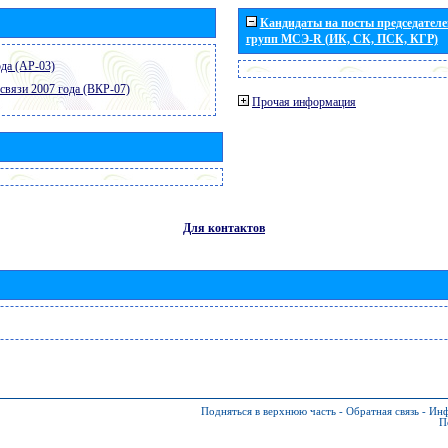
Кандидаты на посты председателей
групп МСЭ-R (ИК, СК, ПСК, КГР)
да (АР-03)
связи 2007 года (ВКР-07)
Прочая информация
Для контактов
Подняться в верхнюю часть
-
Обратная связь
-
Инф
П