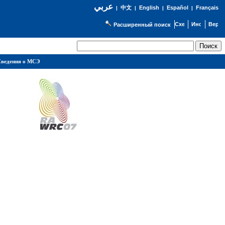
عربي
English
Español
Français
|
中文
|
|
|
Расширенный поиск
ведения о МСЭ