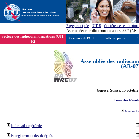
Page principale
:
UIT-R
:
Conférences et réunion
Assemblée des radiocommunications 2007 (AR-
Secteur des radiocommunications (UIT-
Secteurs de l'UIT
Salle de presse
E
R)
Assemblée des radiocom
(AR-07
(Genève, Suisse, 15 octobre
Livre des Résol
Masquer to
Information générale
Enregistrement des délégués