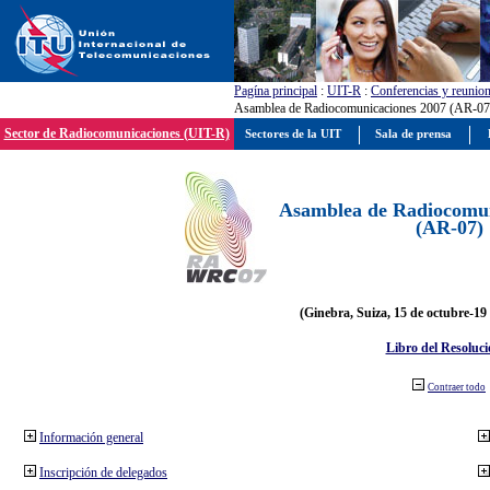
Pagína principal
:
UIT-R
:
Conferencias y reunio
Asamblea de Radiocomunicaciones 2007 (AR-07
Sector de Radiocomunicaciones (UIT-R)
Sectores de la UIT
Sala de prensa
Asamblea de Radiocomun
(AR-07)
(Ginebra, Suiza, 15 de octubre-19
Libro del Resoluci
Contraer todo
Información general
Inscripción de delegados