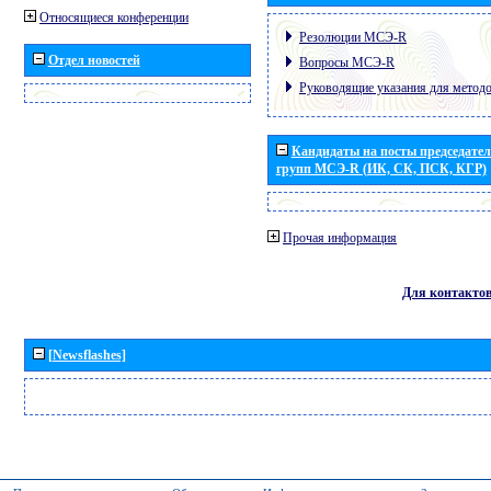
Относящиеся конференции
Резолюции МСЭ-R
Отдел новостей
Вопросы МСЭ-R
Руководящие указания для метод
Кандидаты на посты председател
групп МСЭ-R (ИК, СК, ПСК, КГР)
Прочая информация
Для контакто
[Newsflashes]