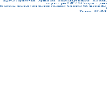
Подняться в верхнюю часть
-
Обратная связь
-
Информация для контактов
-
Знак охраны
авторского права © МСЭ 2026
Все права сохранены
По вопросам, связанным с этой страницей, обращаться :
Координатор Web-страницы МСЭ-
R
Обновлено : 2013-01-30