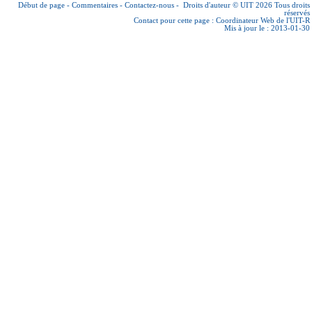
Début de page
-
Commentaires
-
Contactez-nous
-
Droits d'auteur © UIT 2026
Tous droits
réservés
Contact pour cette page :
Coordinateur Web de l'UIT-R
Mis à jour le : 2013-01-30