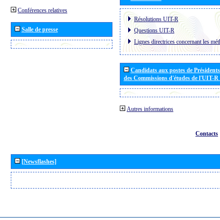
Conférences relatives
Résolutions UIT-R
Salle de presse
Questions UIT-R
Lignes directrices concernant les mét
Candidats aux postes de Présidents 
des Commissions d'études de l'UIT-R
Autres informations
Contacts
[Newsflashes]