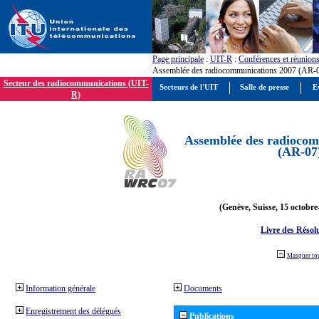
Page principale
:
UIT-R
:
Conférences et réunion
Assemblée des radiocommunications 2007 (AR-
Secteur des radiocommunications (UIT-
Secteurs de l'UIT
Salle de presse
E
R)
Assemblée des radiocom
(AR-07
(Genève, Suisse, 15 octobre
Livre des Résol
Masquer to
Information générale
Documents
Enregistrement des délégués
Publications