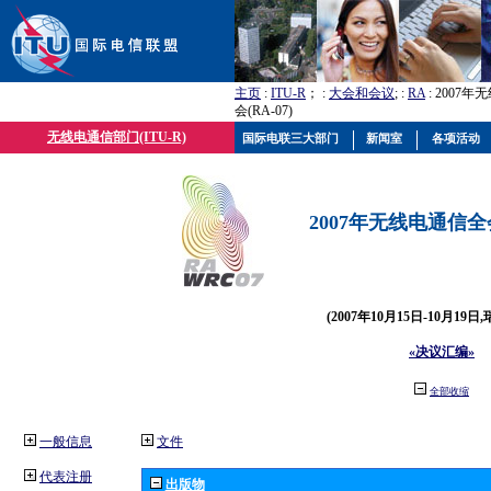
主页
:
ITU-R
； :
大会和会议
; :
RA
: 2007
会(RA-07)
无线电通信部门(ITU-R)
国际电联三大部门
新闻室
各项活动
2007年无线电通信全会(
(2007年10月15日-10月19日
«决议汇编»
全部收缩
一般信息
文件
代表注册
出版物