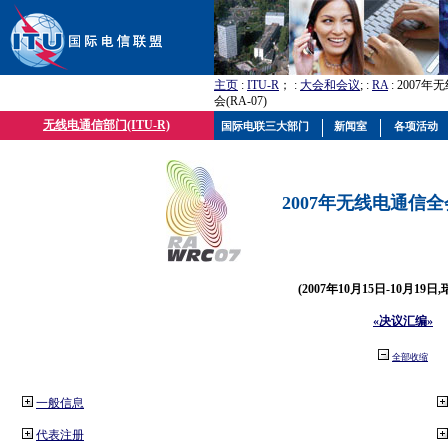
主页
:
ITU-R
； :
大会和会议
; :
RA
: 2007
会(RA-07)
无线电通信部门(ITU-R)
国际电联三大部门
新闻室
各项活动
2007年无线电通信全会(
(2007年10月15日-10月19日
«决议汇编»
全部收缩
一般信息
代表注册