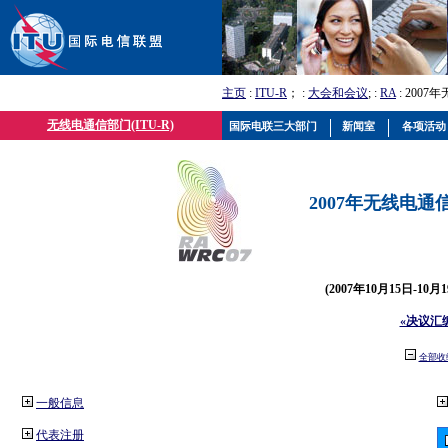
主页
:
ITU-R
； :
大会和会议
; :
RA
: 2007
无线电通信部门(ITU-R)
国际电联三大部门
新闻室
各项活动
2007年无线电通信
(2007年10月15日-10
«决议汇
全部收
一般信息
代表注册