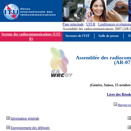
Page principale
:
UIT-R
:
Conférences et réunion
Assemblée des radiocommunications 2007 (AR-
Secteur des radiocommunications (UIT-
Secteurs de l'UIT
Salle de presse
E
R)
Assemblée des radiocom
(AR-07
(Genève, Suisse, 15 octobre
Livre des Résol
Masquer to
Information générale
Enregistrement des délégués