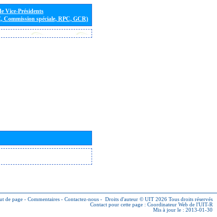
de Vice-Présidents
E, Commission spéciale, RPC, GCR)
ut de page
-
Commentaires
-
Contactez-nous
-
Droits d'auteur © UIT 2026
Tous droits réservés
Contact pour cette page :
Coordinateur Web de l'UIT-R
Mis à jour le : 2013-01-30