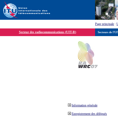
Page principale
:
Secteur des radiocommunications (UIT-R)
Secteurs de l'U
Information générale
Enregistrement des délégués