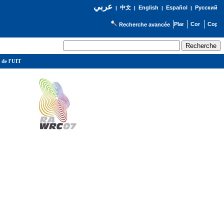
عربي
English
Español
Русский
|
中文
|
|
|
Recherche avancée
 de l'UIT