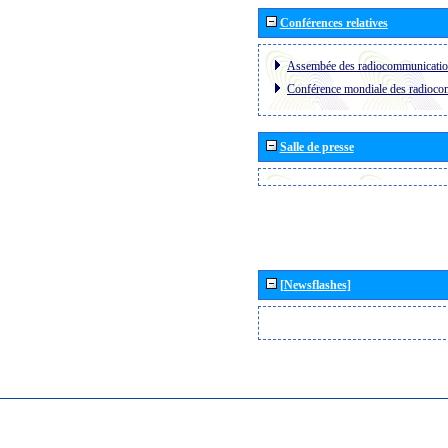
Conférences relatives
Assembée des radiocommunicati
Conférence mondiale des radioc
Salle de presse
[Newsflashes]