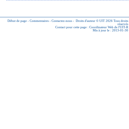
Début de page
-
Commentaires
-
Contactez-nous
-
Droits d'auteur © UIT 2026
Tous droits
réservés
Contact pour cette page :
Coordinateur Web de l'UIT-R
Mis à jour le : 2013-01-30