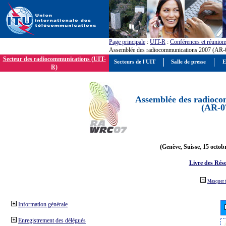
Page principale
:
UIT-R
:
Conférences et réunion
Assemblée des radiocommunications 2007 (AR-
Secteur des radiocommunications (UIT-
Secteurs de l'UIT
Salle de presse
E
R)
Assemblée des radioco
(AR-0
(Genève, Suisse, 15 octob
Livre des Réso
Masquer 
Information générale
Enregistrement des délégués