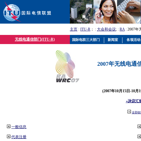
主页
:
ITU-R
； :
大会和会议
; :
RA
: 2007
无线电通信部门(ITU-R)
国际电联三大部门
新闻室
各项活动
2007年无线电通信
(2007年10月15日-10
«决议汇
全部收
一般信息
代表注册