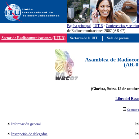
Pagína principal
:
UIT-R
:
Conferencias y reunio
de Radiocomunicaciones 2007 (AR-07)
Sector de Radiocomunicaciones (UIT-R)
Sectores de la UIT
Sala de prensa
Asamblea de Radiocom
(AR-0
(Ginebra, Suiza, 15 de octubre
Libro del Reso
Contraer 
Información general
Inscripción de delegados