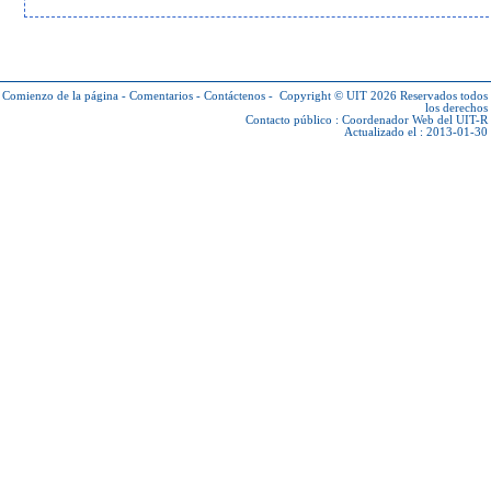
Comienzo de la página
-
Comentarios
-
Contáctenos
-
Copyright © UIT 2026
Reservados todos
los derechos
Contacto público :
Coordenador Web del UIT-R
Actualizado el : 2013-01-30