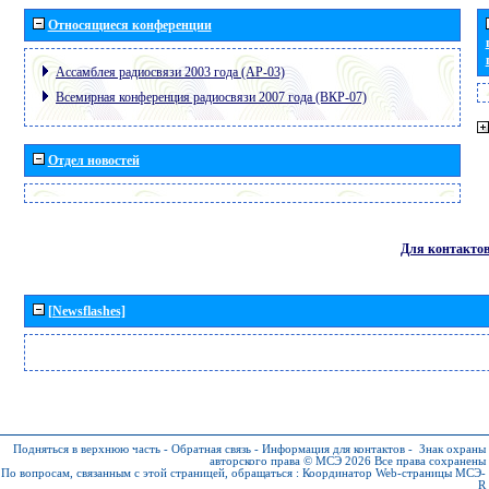
Относящиеся конференции
Ассамблея радиосвязи 2003 года (АР-03)
Всемирная конференция радиосвязи 2007 года (ВКР-07)
Отдел новостей
Для контакто
[Newsflashes]
Подняться в верхнюю часть
-
Обратная связь
-
Информация для контактов
-
Знак охраны
авторского права © МСЭ 2026
Все права сохранены
По вопросам, связанным с этой страницей, обращаться :
Координатор Web-страницы МСЭ-
R