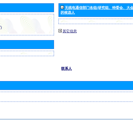
无线电通信部门各组(研究组、特委会、大
的候选人
)
其它信息
联系人