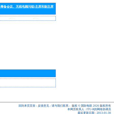
会筹备会议、无线电顾问组)主席和副主席
回到本页页首
-
反馈意见
-
请与我们联系
-
版权 © 国际电联 2026
版权所有
本网页联系人 :
ITU-R的网络协调员
最近更新日期 : 2013-01-30