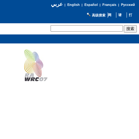
عربي
English
Español
Français
Русский
|
|
|
|
高级搜索