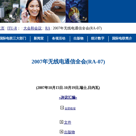
主页
:
ITU-R
； :
大会和会议
; :
RA
: 2007年无线电通信全会(RA-07)
国际电联三大部门
新闻室
各项活动
出版物
统计数字
国际电联简介
2007年无线电通信全会(RA-07)
(2007年10月15日-10月19日,瑞士,日内瓦)
«决议汇编»
全部收缩
文件
出版物