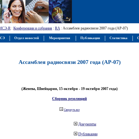
МСЭ-R
:
Конференции и собрания
:
RA
: Ассамблея радиосвязи 2007 года (АР-07)
МСЭ
Отдел новостей
Мероприятия
Публикации
Статистика
С
Ассамблея радиосвязи 2007 года (АР-07)
(Женева, Швейцария, 15 октября - 19 октября 2007 года)
Сборник резолюций
Свернуть все
Документы
Публикации