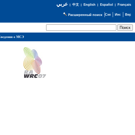
عربي
English
Español
Français
|
中文
|
|
|
Расширенный поиск
ведения о МСЭ