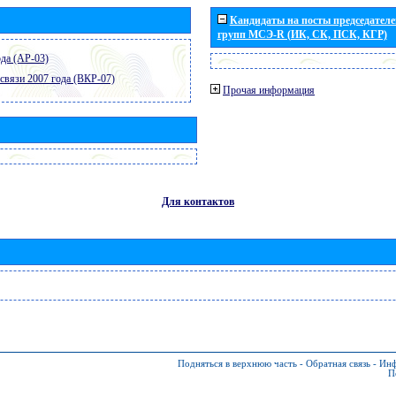
Кандидаты на посты председателей
групп МСЭ-R (ИК, СК, ПСК, КГР)
да (АР-03)
связи 2007 года (ВКР-07)
Прочая информация
Для контактов
Подняться в верхнюю часть
-
Обратная связь
-
Инф
П