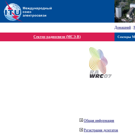
Домашний
:
Сектор радиосвязи (МСЭ-R)
Секторы 
Общая информация
Регистрация делегатов