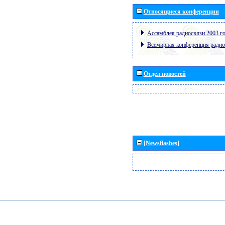
Относящиеся конференции
Ассамблея радиосвязи 2003 го
Всемирная конференция радио
Отдел новостей
[Newsflashes]