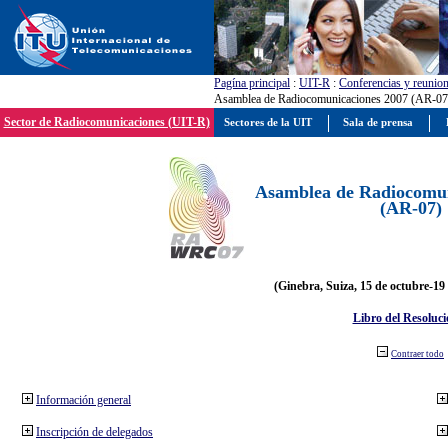
Pagína principal
:
UIT-R
:
Conferencias y reunio
Asamblea de Radiocomunicaciones 2007 (AR-07
Sector de Radiocomunicaciones (UIT-R)
Sectores de la UIT
Sala de prensa
Asamblea de Radiocomun
(AR-07)
(Ginebra, Suiza, 15 de octubre-19
Libro del Resoluci
Contraer todo
Información general
Inscripción de delegados