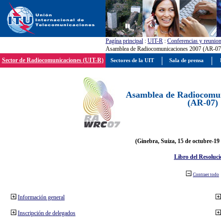
Pagína principal
:
UIT-R
:
Conferencias y reunio
Asamblea de Radiocomunicaciones 2007 (AR-07
Sector de Radiocomunicaciones (UIT-R)
Sectores de la UIT
Sala de prensa
Asamblea de Radiocomun
(AR-07)
(Ginebra, Suiza, 15 de octubre-19
Libro del Resoluci
Contraer todo
Información general
Inscripción de delegados