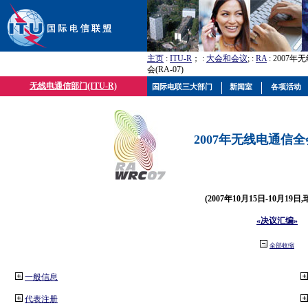
主页
:
ITU-R
； :
大会和会议
; :
RA
: 2007
会(RA-07)
无线电通信部门(ITU-R)
国际电联三大部门
新闻室
各项活动
2007年无线电通信全会(
(2007年10月15日-10月19日
«决议汇编»
全部收缩
一般信息
代表注册