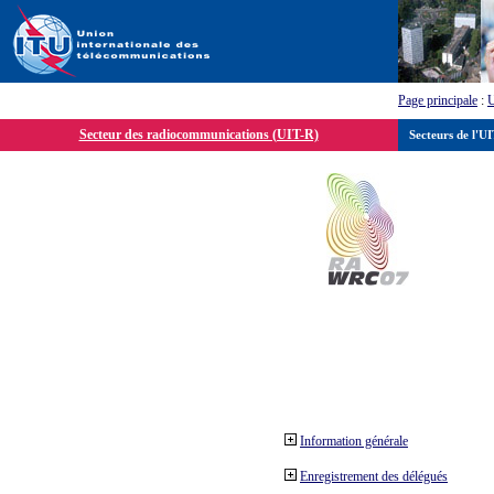
Page principale
:
Secteur des radiocommunications (UIT-R)
Secteurs de l'U
Information générale
Enregistrement des délégués