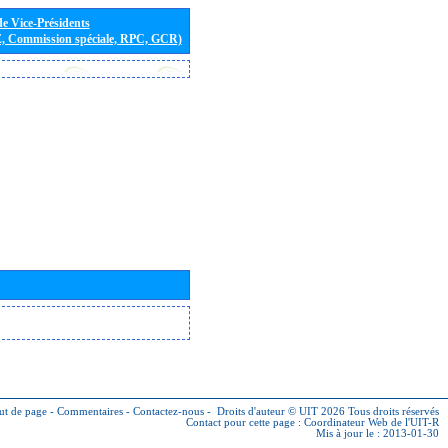
de Vice-Présidents
E, Commission spéciale, RPC, GCR)
ut de page
-
Commentaires
-
Contactez-nous
-
Droits d'auteur © UIT 2026
Tous droits réservés
Contact pour cette page :
Coordinateur Web de l'UIT-R
Mis à jour le : 2013-01-30