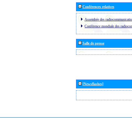
Conférences relatives
Assembée des radiocommunicati
Conférence mondiale des radioc
Salle de presse
[Newsflashes]