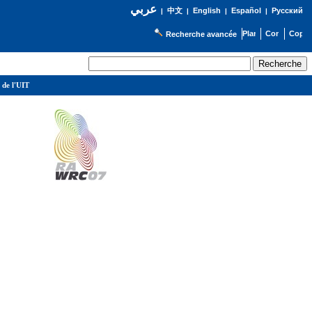
عربي
English
Español
Русский
|
中文
|
|
|
Recherche avancée
 de l'UIT