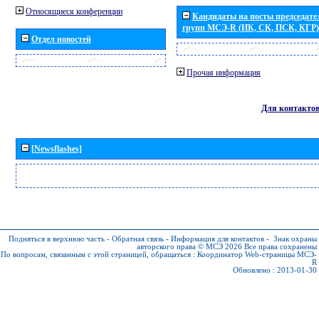
Относящиеся конференции
Кандидаты на посты председател
групп МСЭ-R (ИК, СК, ПСК, КГР)
Отдел новостей
Прочая информация
Для контакто
[Newsflashes]
Подняться в верхнюю часть
-
Обратная связь
-
Информация для контактов
-
Знак охраны
авторского права © МСЭ 2026
Все права сохранены
По вопросам, связанным с этой страницей, обращаться :
Координатор Web-страницы МСЭ-
R
Обновлено : 2013-01-30