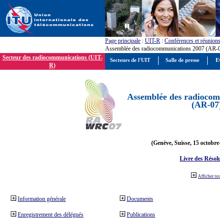
Page principale
:
UIT-R
:
Conférences et réunion
Assemblée des radiocommunications 2007 (AR-
Secteur des radiocommunications (UIT-
Secteurs de l'UIT
Salle de presse
E
R)
Assemblée des radiocom
(AR-07
(Genève, Suisse, 15 octobre
Livre des Résol
Afficher to
Information générale
Documents
Enregistrement des délégués
Publications