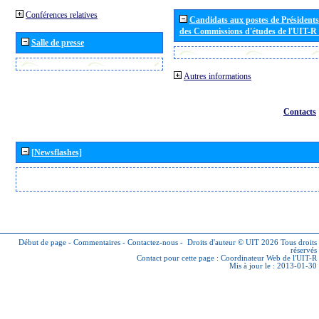
Conférences relatives
Candidats aux postes de Présidents 
des Commissions d'études de l'UIT-R
Salle de presse
Autres informations
Contacts
[Newsflashes]
Début de page
-
Commentaires
-
Contactez-nous
-
Droits d'auteur © UIT 2026
Tous droits
réservés
Contact pour cette page :
Coordinateur Web de l'UIT-R
Mis à jour le : 2013-01-30