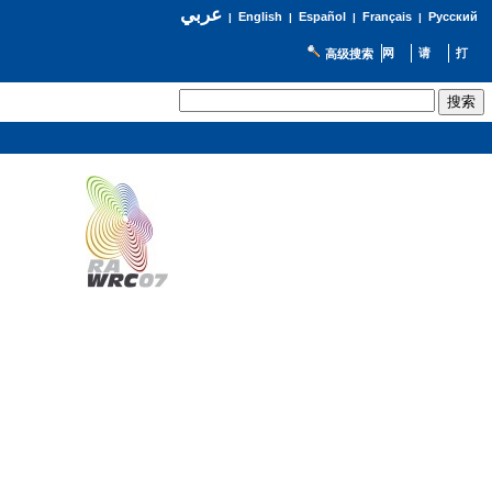
عربي
English
Español
Français
Русский
|
|
|
|
高级搜索