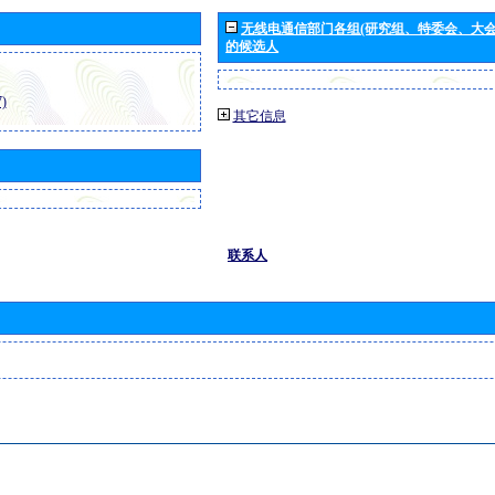
无线电通信部门各组(研究组、特委会、大
的候选人
)
其它信息
联系人