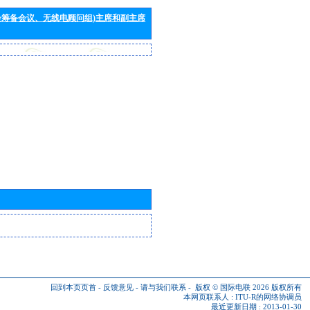
会筹备会议、无线电顾问组)主席和副主席
回到本页页首
-
反馈意见
-
请与我们联系
-
版权 © 国际电联 2026
版权所有
本网页联系人 :
ITU-R的网络协调员
最近更新日期 : 2013-01-30