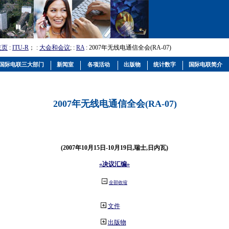
主页
:
ITU-R
； :
大会和会议
; :
RA
: 2007年无线电通信全会(RA-07)
国际电联三大部门
新闻室
各项活动
出版物
统计数字
国际电联简介
2007年无线电通信全会(RA-07)
(2007年10月15日-10月19日,瑞士,日内瓦)
«决议汇编»
全部收缩
文件
出版物