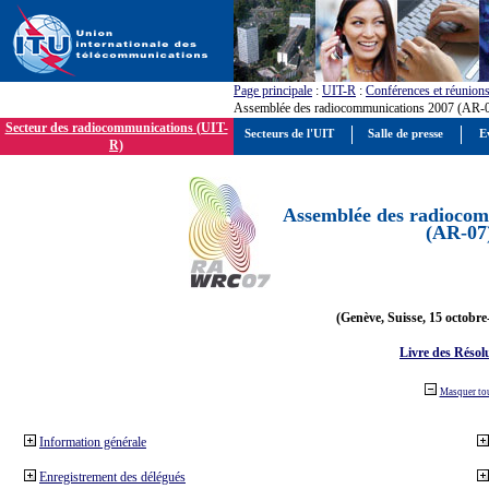
Page principale
:
UIT-R
:
Conférences et réunion
Assemblée des radiocommunications 2007 (AR-
Secteur des radiocommunications (UIT-
Secteurs de l'UIT
Salle de presse
E
R)
Assemblée des radiocom
(AR-07
(Genève, Suisse, 15 octobre
Livre des Résol
Masquer to
Information générale
Enregistrement des délégués