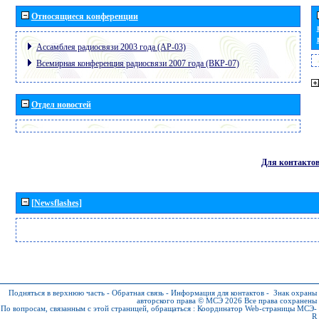
Относящиеся конференции
Ассамблея радиосвязи 2003 года (АР-03)
Всемирная конференция радиосвязи 2007 года (ВКР-07)
Отдел новостей
Для контакто
[Newsflashes]
Подняться в верхнюю часть
-
Обратная связь
-
Информация для контактов
-
Знак охраны
авторского права © МСЭ 2026
Все права сохранены
По вопросам, связанным с этой страницей, обращаться :
Координатор Web-страницы МСЭ-
R