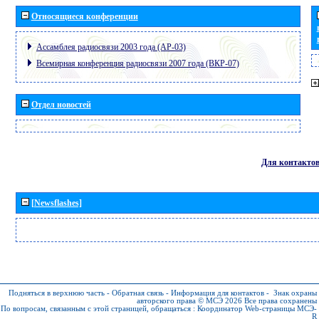
Относящиеся конференции
Ассамблея радиосвязи 2003 года (АР-03)
Всемирная конференция радиосвязи 2007 года (ВКР-07)
Отдел новостей
Для контакто
[Newsflashes]
Подняться в верхнюю часть
-
Обратная связь
-
Информация для контактов
-
Знак охраны
авторского права © МСЭ 2026
Все права сохранены
По вопросам, связанным с этой страницей, обращаться :
Координатор Web-страницы МСЭ-
R