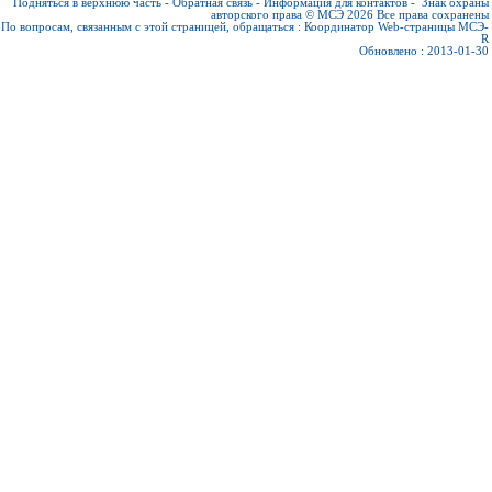
Подняться в верхнюю часть
-
Обратная связь
-
Информация для контактов
-
Знак охраны
авторского права © МСЭ 2026
Все права сохранены
По вопросам, связанным с этой страницей, обращаться :
Координатор Web-страницы МСЭ-
R
Обновлено : 2013-01-30