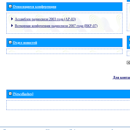
Относящиеся конференции
Ассамблея радиосвязи 2003 года (АР-03)
Всемирная конференция радиосвязи 2007 года (ВКР-07)
Отдел новостей
Для конта
[Newsflashes]