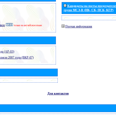
Кандидаты на посты председателей
групп МСЭ-R (ИК, СК, ПСК, КГР)
иков
только на английском языке
Прочая информация
да (АР-03)
связи 2007 года (ВКР-07)
Для контактов