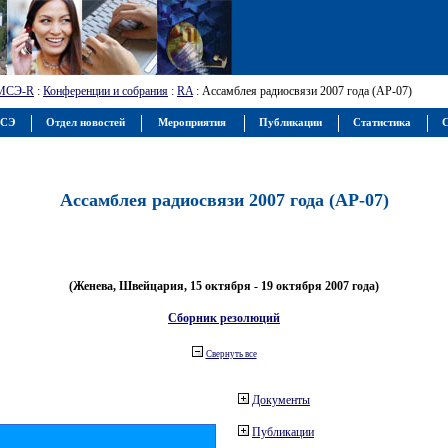
МСЭ-R
:
Конференции и собрания
:
RA
: Ассамблея радиосвязи 2007 года (АР-07)
МСЭ
Отдел новостей
Мероприятия
Публикации
Статистика
С
Ассамблея радиосвязи 2007 года (АР-07)
(Женева, Швейцария, 15 октября - 19 октября 2007 года)
Сборник резолюций
Свернуть все
Документы
Публикации