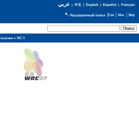
عربي
English
Español
Français
|
中文
|
|
|
Расширенный поиск
ведения о МСЭ