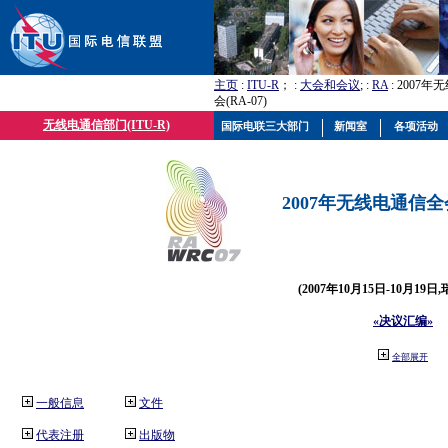
主页
:
ITU-R
； :
大会和会议
; :
RA
: 2007
会(RA-07)
无线电通信部门(ITU-R)
国际电联三大部门
新闻室
各项活动
2007年无线电通信全会(
(2007年10月15日-10月19日
«决议汇编»
全部展开
一般信息
文件
代表注册
出版物