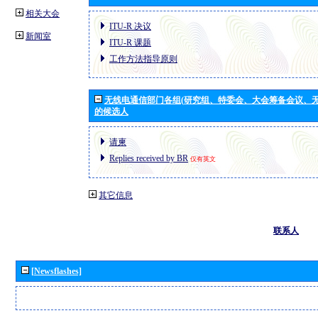
相关大会
ITU-R 决议
新闻室
ITU-R 课题
工作方法指导原则
无线电通信部门各组(研究组、特委会、大会筹备会议、无
的候选人
请柬
Replies received by BR
仅有英文
其它信息
联系人
[Newsflashes]