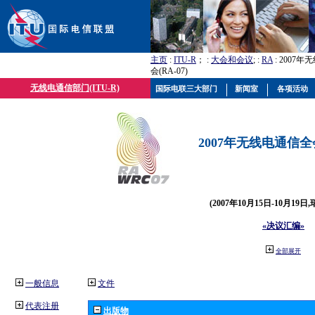
主页
:
ITU-R
； :
大会和会议
; :
RA
: 2007
会(RA-07)
无线电通信部门(ITU-R)
国际电联三大部门
新闻室
各项活动
2007年无线电通信全会(
(2007年10月15日-10月19日
«决议汇编»
全部展开
一般信息
文件
代表注册
出版物