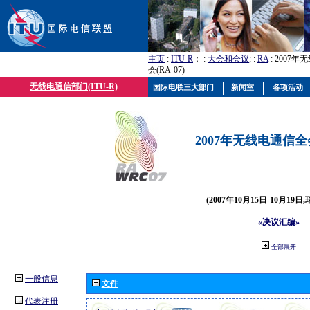
主页
:
ITU-R
； :
大会和会议
; :
RA
: 2007
会(RA-07)
无线电通信部门(ITU-R)
国际电联三大部门
新闻室
各项活动
2007年无线电通信全会(
(2007年10月15日-10月19日
«决议汇编»
全部展开
一般信息
文件
代表注册