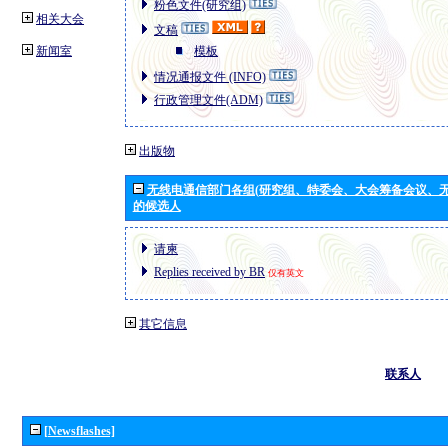
粉色文件(研究组)
相关大会
文稿
新闻室
模板
情况通报文件 (INFO)
行政管理文件(ADM)
出版物
无线电通信部门各组(研究组、特委会、大会筹备会议、无
的候选人
请柬
Replies received by BR
仅有英文
其它信息
联系人
[Newsflashes]