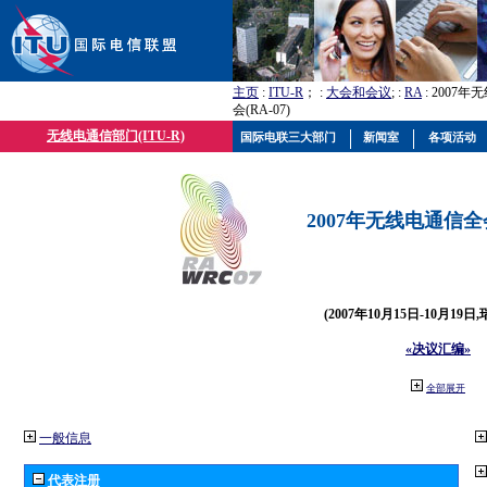
主页
:
ITU-R
； :
大会和会议
; :
RA
: 2007
会(RA-07)
无线电通信部门(ITU-R)
国际电联三大部门
新闻室
各项活动
2007年无线电通信全会(
(2007年10月15日-10月19日
«决议汇编»
全部展开
一般信息
代表注册