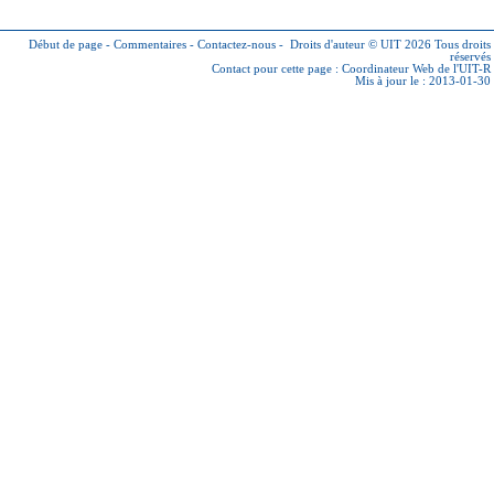
Début de page
-
Commentaires
-
Contactez-nous
-
Droits d'auteur © UIT 2026
Tous droits
réservés
Contact pour cette page :
Coordinateur Web de l'UIT-R
Mis à jour le : 2013-01-30