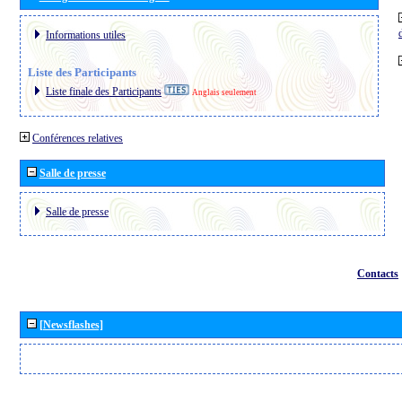
Informations utiles
Liste des Participants
Liste finale des Participants
Anglais seulement
Conférences relatives
Salle de presse
Salle de presse
Contacts
[Newsflashes]