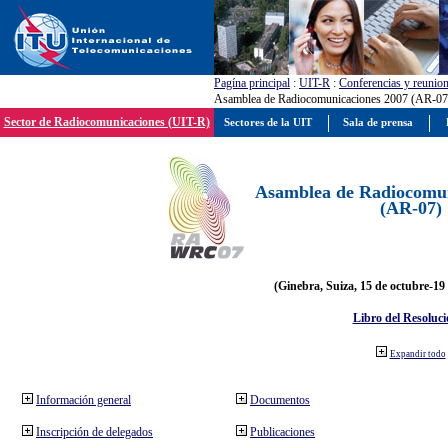
Pagína principal
:
UIT-R
:
Conferencias y reunio
Asamblea de Radiocomunicaciones 2007 (AR-07
Sector de Radiocomunicaciones (UIT-R)
Sectores de la UIT
Sala de prensa
Asamblea de Radiocomun
(AR-07)
(Ginebra, Suiza, 15 de octubre-19
Libro del Resoluci
Expandir todo
Información general
Documentos
Inscripción de delegados
Publicaciones