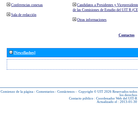
Conferencias conexas
Candidatos a Presidentes y Vicepresident
de las Comisiones de Estudio del UIT R (C
Sala de redacción
Otras informaciones
Contactos
[Newsflashes]
Comienzo de la página
-
Comentarios
-
Contáctenos
-
Copyright © UIT 2026
Reservados todos
los derechos
Contacto público :
Coordenador Web del UIT-R
Actualizado el : 2013-01-30