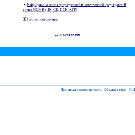
Кандидаты на посты председателей и заместителей председателей
групп МСЭ-R (ИК, СК, ПСК, КГР)
Прочая информация
Для контактов
Подняться в верхнюю часть
-
Обратная связь
-
Инф
П