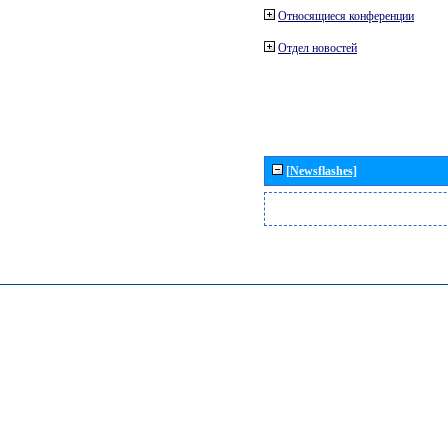
Относящиеся конференции
Отдел новостей
[Newsflashes]