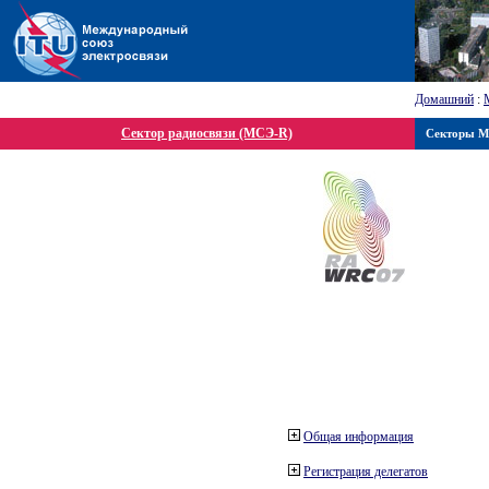
Домашний
:
Сектор радиосвязи (МСЭ-R)
Секторы 
Общая информация
Регистрация делегатов