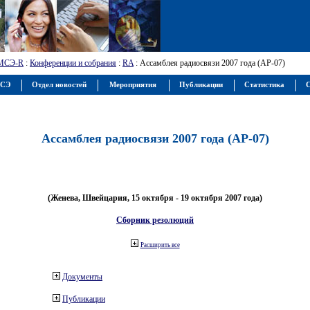
МСЭ-R
:
Конференции и собрания
:
RA
: Ассамблея радиосвязи 2007 года (АР-07)
МСЭ
Отдел новостей
Мероприятия
Публикации
Статистика
С
Ассамблея радиосвязи 2007 года (АР-07)
(Женева, Швейцария, 15 октября - 19 октября 2007 года)
Сборник резолюций
Расширить все
Документы
Публикации