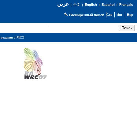
عربي
English
Español
Français
|
中文
|
|
|
Расширенный поиск
ведения о МСЭ