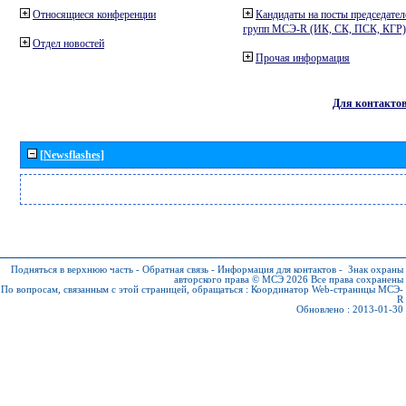
Относящиеся конференции
Кандидаты на посты председател
групп МСЭ-R (ИК, СК, ПСК, КГР)
Отдел новостей
Прочая информация
Для контакто
[Newsflashes]
Подняться в верхнюю часть
-
Обратная связь
-
Информация для контактов
-
Знак охраны
авторского права © МСЭ 2026
Все права сохранены
По вопросам, связанным с этой страницей, обращаться :
Координатор Web-страницы МСЭ-
R
Обновлено : 2013-01-30