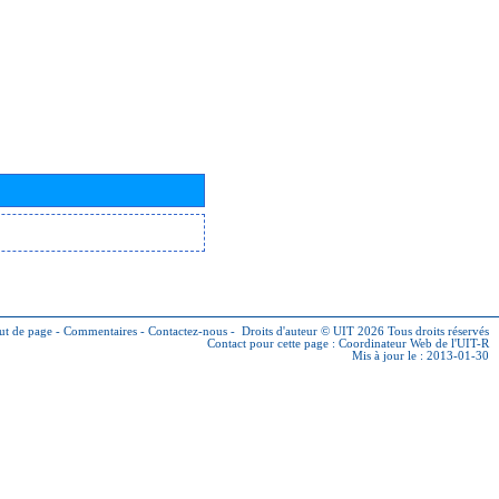
ut de page
-
Commentaires
-
Contactez-nous
-
Droits d'auteur © UIT 2026
Tous droits réservés
Contact pour cette page :
Coordinateur Web de l'UIT-R
Mis à jour le : 2013-01-30