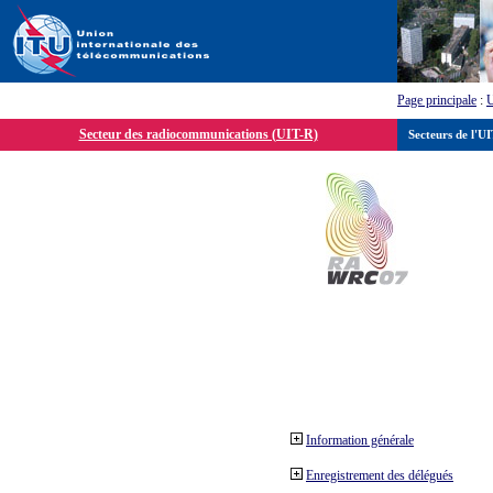
Page principale
:
Secteur des radiocommunications (UIT-R)
Secteurs de l'U
Information générale
Enregistrement des délégués