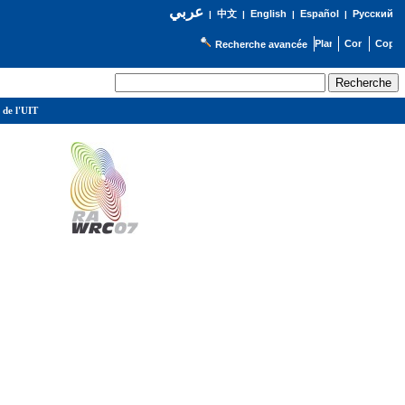
عربي
English
Español
Русский
|
中文
|
|
|
Recherche avancée
 de l'UIT