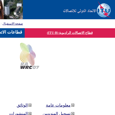
صفحة الاستقبال
:
ق
قطاعات الاتح
قطاع الاتصالات الراديوية (ITU-R)
معلومات عامة
الوثائق
تسجيل المندوبين
المنشورات