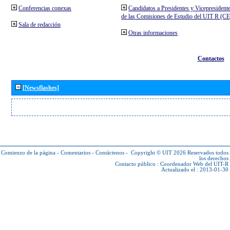
Conferencias conexas
Candidatos a Presidentes y Vicepresident
de las Comisiones de Estudio del UIT R (C
Sala de redacción
Otras informaciones
Contactos
[Newsflashes]
Comienzo de la página
-
Comentarios
-
Contáctenos
-
Copyright © UIT 2026
Reservados todos
los derechos
Contacto público :
Coordenador Web del UIT-R
Actualizado el : 2013-01-30