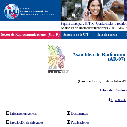
Pagína principal
:
UIT-R
:
Conferencias y reunio
Asamblea de Radiocomunicaciones 2007 (AR-07
Sector de Radiocomunicaciones (UIT-R)
Sectores de la UIT
Sala de prensa
Asamblea de Radiocomun
(AR-07)
(Ginebra, Suiza, 15 de octubre-19
Libro del Resoluci
Expandir todo
Información general
Documentos
Inscripción de delegados
Publicaciones