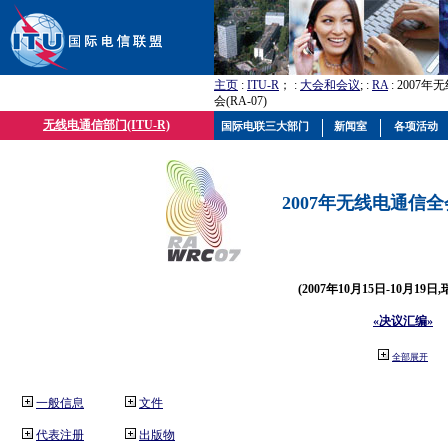
主页
:
ITU-R
； :
大会和会议
; :
RA
: 2007
会(RA-07)
无线电通信部门(ITU-R)
国际电联三大部门
新闻室
各项活动
2007年无线电通信全会(
(2007年10月15日-10月19日
«决议汇编»
全部展开
一般信息
文件
代表注册
出版物