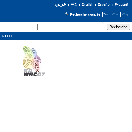
عربي
English
Español
Русский
|
中文
|
|
|
Recherche avancée
 de l'UIT