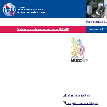
Page principale
:
Secteur des radiocommunications (UIT-R)
Secteurs de l'U
Information générale
Enregistrement des délégués