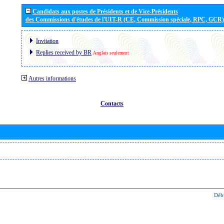
Candidats aux postes de Présidents et de Vice-Présidents
des Commissions d'études de l'UIT-R (CE, Commission spéciale, RPC, GCR)
Invitation
Replies received by BR
Anglais seulement
Autres informations
Contacts
Déb