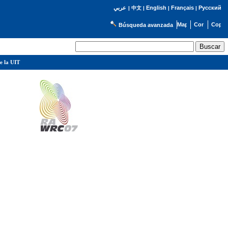
English
Français
Русский
عربي
|
中文
|
|
|
Búsqueda avanzada
e la UIT