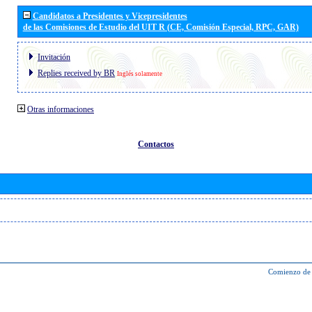
Candidatos a Presidentes y Vicepresidentes
de las Comisiones de Estudio del UIT R (CE, Comisión Especial, RPC, GAR)
Invitación
Replies received by BR
Inglés solamente
Otras informaciones
Contactos
Comienzo de 