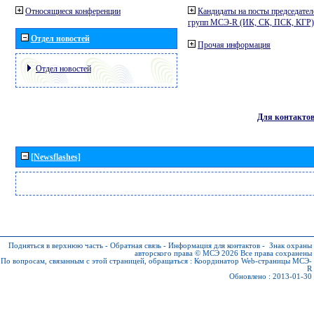
Относящиеся конференции
Кандидаты на посты председател
групп МСЭ-R (ИК, СК, ПСК, КГР)
Отдел новостей
Прочая информация
Отдел новостей
Для контакто
[Newsflashes]
Подняться в верхнюю часть
-
Обратная связь
-
Информация для контактов
-
Знак охраны
авторского права © МСЭ 2026
Все права сохранены
По вопросам, связанным с этой страницей, обращаться :
Координатор Web-страницы МСЭ-
R
Обновлено : 2013-01-30